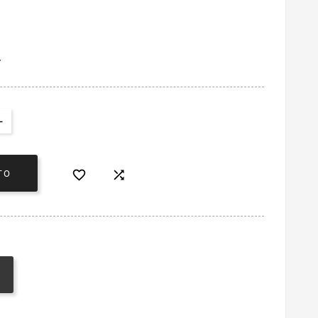
A


TO