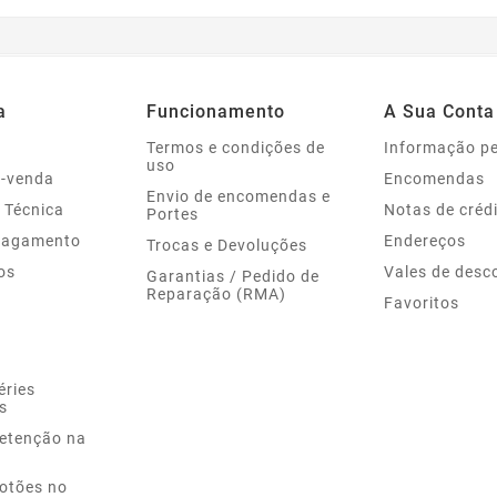
a
Funcionamento
A Sua Conta
Termos e condições de
Informação p
uso
s-venda
Encomendas
Envio de encomendas e
 Técnica
Notas de créd
Portes
Pagamento
Endereços
Trocas e Devoluções
os
Vales de desc
Garantias / Pedido de
Reparação (RMA)
Favoritos
éries
s
Retenção na
Botões no