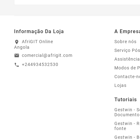
Informação Da Loja
A Empres
AfriGIT Online
Sobre nós
location_on
Angola
Serviço Pó
comercial@afrigit.com
email
Assistência
+244934532530
call
Modos de 
Contacte-n
Lojas
Tutoriais
Gestwin - S
Documento
Gestwin - 
fonte
Gestwin - 