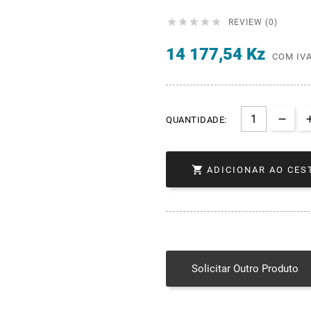





REVIEW (0)
14 177,54 Kz
COM IV
QUANTIDADE:

ADICIONAR AO CES
Solicitar Outro Produto