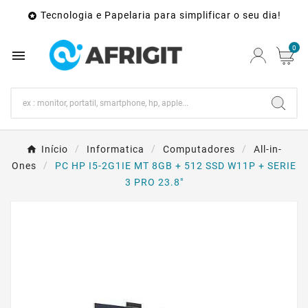
Tecnologia e Papelaria para simplificar o seu dia!

0

Início
Informatica
Computadores
All-in-
Ones
PC HP I5-2G1IE MT 8GB + 512 SSD W11P + SERIE
3 PRO 23.8"