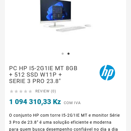
PC HP I5-2G1IE MT 8GB
+ 512 SSD W11P +
SERIE 3 PRO 23.8"





REVIEW (0)
1 094 310,33 Kz
COM IVA
O conjunto HP com torre I5-2G1IE MT e monitor Série
3 Pro de 23.8" é uma solução eficiente e moderna
para quem busca desempenho confiável no dia a dia