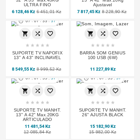
ULTRA FINO
Ajustavel
6 128,46 Kz
6 451,01 Kz
7 817,45 Kz
8 228,90 Kz
:
:
:

07
07
33
36
















SUPORTE TV NAPOFIX
BARRA SOM GENIUS
13" A 43" INCLINAVEL
100 USB (6W)
8 549,55 Kz
8 999,52 Kz
11 227,89 Kz
:
:
:
:
:
:


07
07
33
36
07
07
33
36
















SUPORTE TV MANHT.
SUPORTE TV MANHT.
13" A 42" Max.20KG
26" AJUSTA BLACK
ARTICULADO
11 481,54 Kz
15 182,90 Kz
12 085,84 Kz
15 982,00 Kz