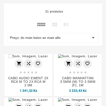
31 produtos

Preço, do mais baixo ao mais alto
















CABO AUDIO EWENT 2X
CABO MANHATTAN
RCA M TO 2X RCA M
3.5MM (M) TO 3.5MM
2.0M
(F), 1M
1 341,32 Kz
2 233,43 Kz