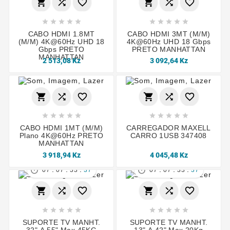
















CABO HDMI 1.8MT
CABO HDMI 3MT (M/M)
(M/M) 4K@60Hz UHD 18
4K@60Hz UHD 18 Gbps
Gbps PRETO
PRETO MANHATTAN
MANHATTAN
2 513,08 Kz
3 092,64 Kz
















CABO HDMI 1MT (M/M)
CARREGADOR MAXELL
Plano 4K@60Hz PRETO
CARRO 1USB 347408
MANHATTAN
3 918,94 Kz
4 045,48 Kz
:
:
:
:
:
:


07
07
33
36
07
07
33
36
















SUPORTE TV MANHT.
SUPORTE TV MANHT.
32" A 55" Max.45KG
13" A 42" Max.20Kg