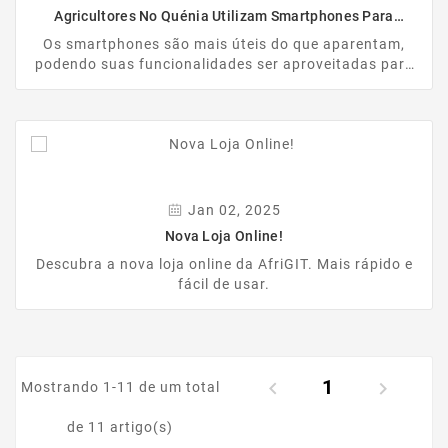
Agricultores No Quénia Utilizam Smartphones Para
Aumentar A Produção De Alimentos
Os smartphones são mais úteis do que aparentam,
podendo suas funcionalidades ser aproveitadas para
finalidades surpreendentes, como a produção de
alimentos. Parece incrível, mas é verdade! No oeste
do Quénia, por exemplo, uma agricultora utiliza a
Inteligência Artificial (IA) para aumentar a eficiência
das suas colheitas.
Jan 02, 2025
Nova Loja Online!
Descubra a nova loja online da AfriGIT. Mais rápido e
fácil de usar.
1


Mostrando 1-11 de um total
de 11 artigo(s)