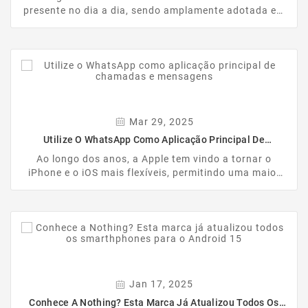
presente no dia a dia, sendo amplamente adotada em
diversas áreas. Na Europa, têm sido implementadas
restrições e mecanismos de controlo para garantir a
segurança dos utilizadores. A mais recente novidade
nesse contexto é a Meta AI, que já está disponível.
Agora integrada no WhatsApp, esta funcionalidade
chega com uma particularidade que pode não agradar
a todos: não será possível desativá-la.
Mar 29, 2025
Utilize O WhatsApp Como Aplicação Principal De
Chamadas E Mensagens
Ao longo dos anos, a Apple tem vindo a tornar o
iPhone e o iOS mais flexíveis, permitindo uma maior
personalização. Um dos avanços mais significativos
foi a possibilidade de alterar as apps padrão para
alternativas com funcionalidades distintas. Agora,
mais um passo é dado nessa direção, permitindo que
o WhatsApp seja definido como a aplicação padrão
para chamadas e mensagens.
Jan 17, 2025
Conhece A Nothing? Esta Marca Já Atualizou Todos Os