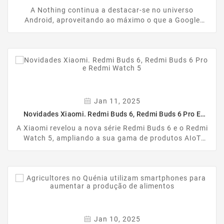
Smarthphones Para O Android 15
A Nothing continua a destacar-se no universo
Android, aproveitando ao máximo o que a Google
oferece. A marca de Carl Pei supera a concorrência ao
disponibilizar a atualização para o Nothing OS 3.0,
baseado no Android 15, para todos os seus
smartphones lançados.
Jan 11, 2025
Novidades Xiaomi. Redmi Buds 6, Redmi Buds 6 Pro E
Redmi Watch 5
A Xiaomi revelou a nova série Redmi Buds 6 e o Redmi
Watch 5, ampliando a sua gama de produtos AIoT
(Inteligência Artificial das Coisas). Com esta
novidades, a marca promete revolucionar o mercado e
tornar-se a escolha preferida de muitos
consumidores.
Jan 10, 2025