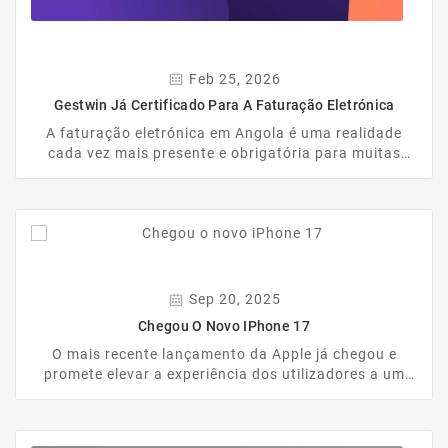
Feb 25, 2026
Gestwin Já Certificado Para A Faturação Eletrónica
A faturação eletrónica em Angola é uma realidade
cada vez mais presente e obrigatória para muitas
empresas. Nesse contexto, o Gestwin dá mais um
passo importante ao estar oficialmente certificado
para a faturação eletrónica em Angola, cumprindo
todos os requisitos legais definidos pela
Administração Geral Tributária (AGT).
Sep 20, 2025
Chegou O Novo IPhone 17
O mais recente lançamento da Apple já chegou e
promete elevar a experiência dos utilizadores a um
novo patamar. O iPhone 17 combina inovação,
desempenho e design premium, trazendo todas as
funcionalidades que fazem dele um dos smartphones