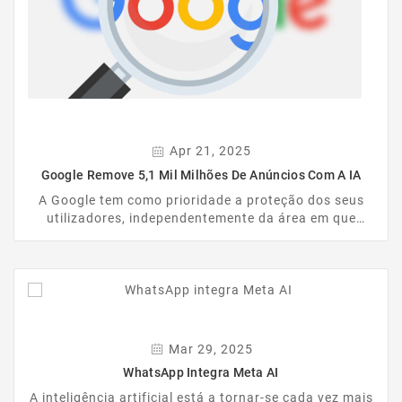
Apr 21, 2025
Google Remove 5,1 Mil Milhões De Anúncios Com A IA
A Google tem como prioridade a proteção dos seus
utilizadores, independentemente da área em que
atuem. Para isso, investe continuamente no
desenvolvimento e aplicação de diversas ferramentas
de segurança. Com o avanço da inteligência artificial,
essa missão ganhou um reforço poderoso — e os
resultados falam por si. Os dados revelam um
impacto impressionante, comprovando o potencial
desta tecnologia em contextos realmente relevantes.
Mar 29, 2025
WhatsApp Integra Meta AI
A inteligência artificial está a tornar-se cada vez mais