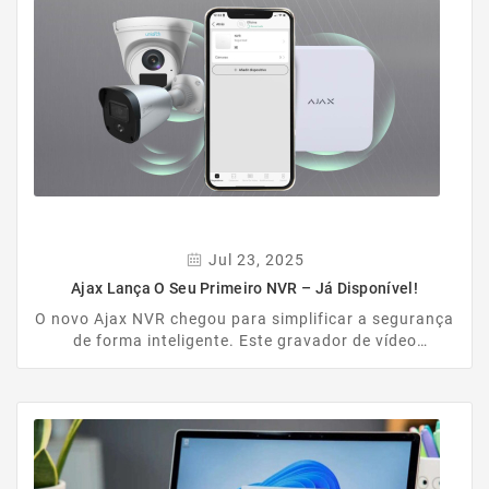
mais poderosos do mercado.
Jul 23, 2025
Ajax Lança O Seu Primeiro NVR – Já Disponível!
O novo Ajax NVR chegou para simplificar a segurança
de forma inteligente. Este gravador de vídeo
profissional permite integrar um sistema completo de
videovigilância CCTV com o já reconhecido sistema de
intrusão Ajax. A grande vantagem? O utilizador final
pode agora gerir câmaras, visualizar imagens em
direto, aceder a gravações, configurar deteção de
movimento e criar cenários de vídeo, tudo através da