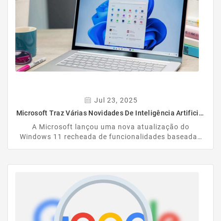
mesma aplicação Ajax que já utiliza para o controlo
de intrusão. Uma solução moderna,...
Jul 23, 2025
Microsoft Traz Várias Novidades De Inteligência Artificial
Ao Windows 11
A Microsoft lançou uma nova atualização do
Windows 11 recheada de funcionalidades baseadas
em inteligência artificial. Os utilizadores com
equipamentos compatíveis – especialmente os PCs
Copilot+ – já podem instalar a versão mais recente do
sistema operativo, que inclui várias melhorias e
experiências inteligentes.