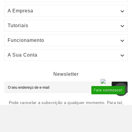

A Empresa

Tutoriais

Funcionamento

A Sua Conta
Newsletter
OK
Fale connosco!
Pode cancelar a subscrição a qualquer momento. Para tal,
contacte-nos através do email comercial@afrigit.com.
© 2026 - AfriGIT