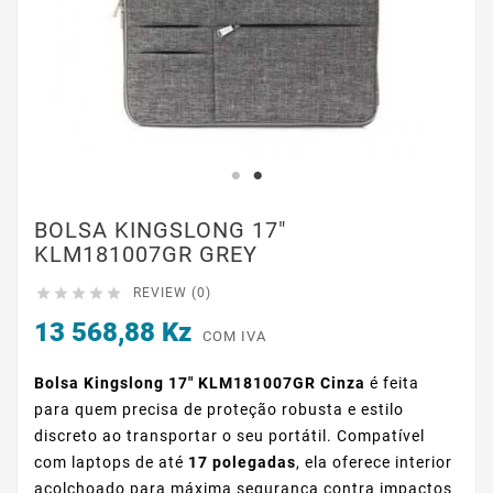
BOLSA KINGSLONG 17"
KLM181007GR GREY





REVIEW (0)
13 568,88 Kz
COM IVA
Bolsa Kingslong 17" KLM181007GR Cinza
é feita
para quem precisa de proteção robusta e estilo
discreto ao transportar o seu portátil. Compatível
com laptops de até
17 polegadas
, ela oferece interior
acolchoado para máxima segurança contra impactos