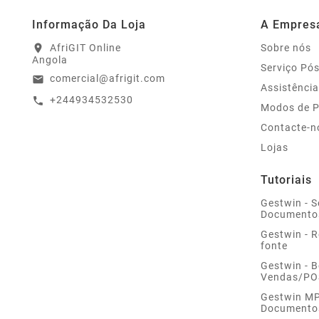
Informação Da Loja
A Empres
AfriGIT Online
Sobre nós
location_on
Angola
Serviço Pó
comercial@afrigit.com
email
Assistência
+244934532530
call
Modos de 
Contacte-n
Lojas
Tutoriais
Gestwin - S
Documento
Gestwin - 
fonte
Gestwin - 
Vendas/PO
Gestwin MP 
Documento