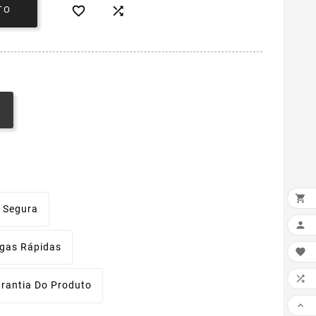


TO

 Segura

egas Rápidas


rantia Do Produto
