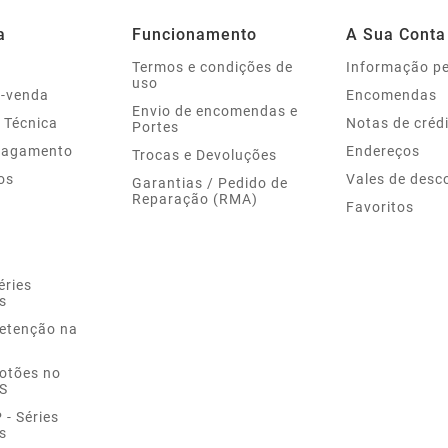
a
Funcionamento
A Sua Conta
Termos e condições de
Informação p
uso
s-venda
Encomendas
Envio de encomendas e
 Técnica
Notas de créd
Portes
Pagamento
Endereços
Trocas e Devoluções
os
Vales de desc
Garantias / Pedido de
Reparação (RMA)
Favoritos
éries
s
Retenção na
Botões no
S
- Séries
s