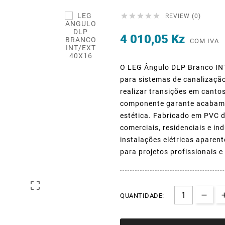





REVIEW (0)
4 010,05 Kz
COM IVA
O LEG Ângulo DLP Branco INT
para sistemas de canalização
realizar transições em canto
componente garante acabamen
estética. Fabricado em PVC de
comerciais, residenciais e i
instalações elétricas aparent
para projetos profissionais e

QUANTIDADE: