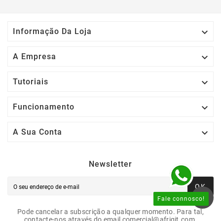

Informação Da Loja

A Empresa

Tutoriais

Funcionamento

A Sua Conta
Newsletter
OK
Fale connosco!
Pode cancelar a subscrição a qualquer momento. Para tal,
contacte-nos através do email comercial@afrigit.com.