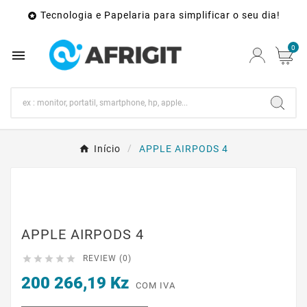
Tecnologia e Papelaria para simplificar o seu dia!

0

Início
APPLE AIRPODS 4
APPLE AIRPODS 4





REVIEW (0)
200 266,19 Kz
COM IVA