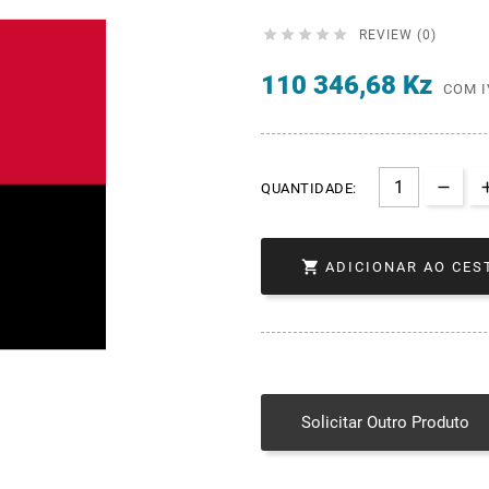





REVIEW (0)
110 346,68 Kz
COM I
QUANTIDADE:

ADICIONAR AO CES
Solicitar Outro Produto