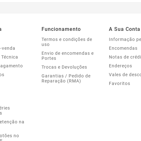
a
Funcionamento
A Sua Conta
Termos e condições de
Informação p
uso
s-venda
Encomendas
Envio de encomendas e
 Técnica
Notas de créd
Portes
Pagamento
Endereços
Trocas e Devoluções
os
Vales de desc
Garantias / Pedido de
Reparação (RMA)
Favoritos
éries
s
Retenção na
Botões no
S