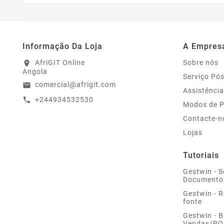
Informação Da Loja
A Empres
AfriGIT Online
Sobre nós
location_on
Angola
Serviço Pó
comercial@afrigit.com
email
Assistência
+244934532530
call
Modos de 
Contacte-n
Lojas
Tutoriais
Gestwin - S
Documento
Gestwin - 
fonte
Gestwin - 
Vendas/PO