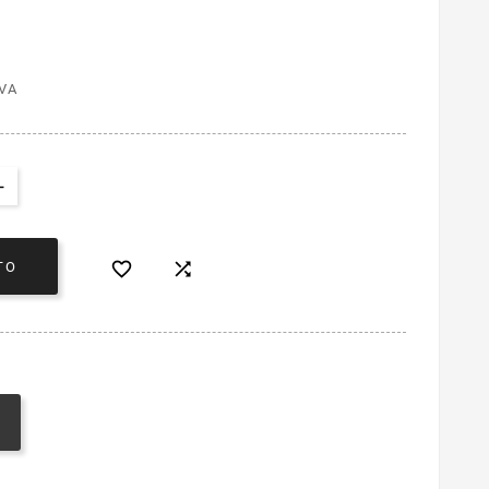
VA


TO