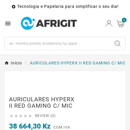
Tecnologia e Papelaria para simplificar o seu dia!

0

Início
AURICULARES HYPERX II RED GAMING C/ MIC
AURICULARES HYPERX
II RED GAMING C/ MIC





REVIEW (0)
38 664,30 Kz
COM IVA