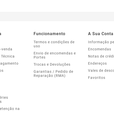
a
Funcionamento
A Sua Conta
Termos e condições de
Informação p
uso
s-venda
Encomendas
Envio de encomendas e
 Técnica
Notas de créd
Portes
Pagamento
Endereços
Trocas e Devoluções
os
Vales de desc
Garantias / Pedido de
Reparação (RMA)
Favoritos
éries
s
Retenção na