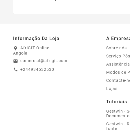
Informação Da Loja
A Empres
AfriGIT Online
Sobre nós
location_on
Angola
Serviço Pó
comercial@afrigit.com
email
Assistência
+244934532530
call
Modos de 
Contacte-n
Lojas
Tutoriais
Gestwin - S
Documento
Gestwin - 
fonte