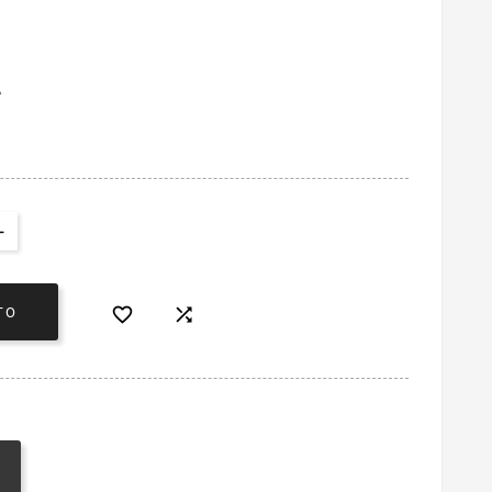
A


TO