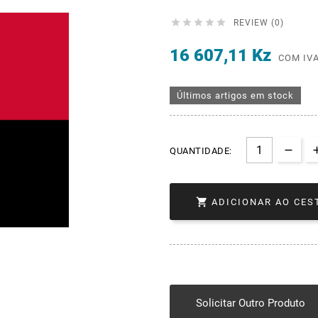





REVIEW (0)
16 607,11 Kz
COM IV
Últimos artigos em stock
QUANTIDADE:

ADICIONAR AO CES
Solicitar Outro Produto