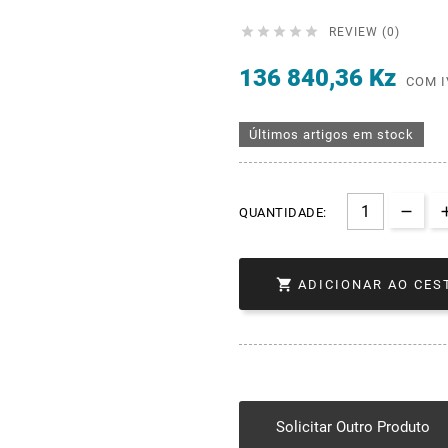





REVIEW (0)
136 840,36 Kz
COM I
Últimos artigos em stock
QUANTIDADE:

ADICIONAR AO CES
Solicitar Outro Produto