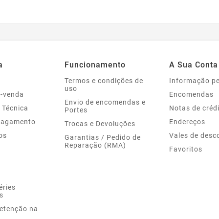
a
Funcionamento
A Sua Conta
Termos e condições de
Informação p
uso
s-venda
Encomendas
Envio de encomendas e
 Técnica
Notas de créd
Portes
Pagamento
Endereços
Trocas e Devoluções
os
Vales de desc
Garantias / Pedido de
Reparação (RMA)
Favoritos
éries
s
Retenção na