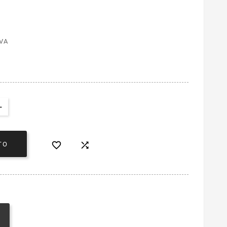
VA


TO