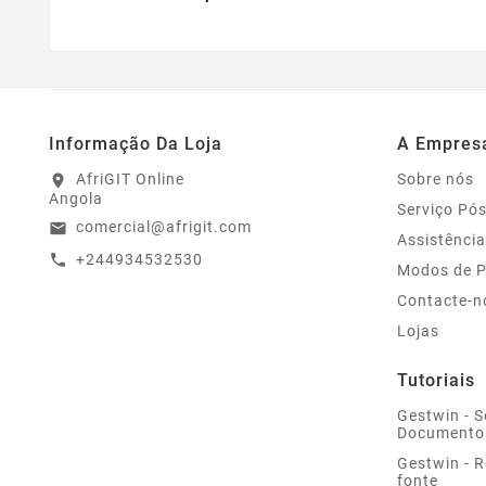
Informação Da Loja
A Empres
AfriGIT Online
Sobre nós
location_on
Angola
Serviço Pó
comercial@afrigit.com
email
Assistência
+244934532530
call
Modos de 
Contacte-n
Lojas
Tutoriais
Gestwin - S
Documento
Gestwin - 
fonte