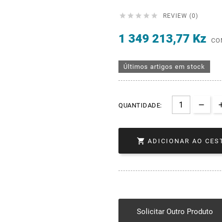





REVIEW (0)
1 349 213,77 Kz
CO
Últimos artigos em stock
QUANTIDADE:

ADICIONAR AO CES
Solicitar Outro Produto