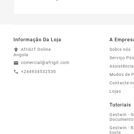
Informação Da Loja
A Empres
AfriGIT Online
Sobre nós
location_on
Angola
Serviço Pó
comercial@afrigit.com
email
Assistência
+244934532530
call
Modos de 
Contacte-n
Lojas
Tutoriais
Gestwin - S
Documento
Gestwin - 
fonte