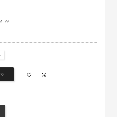
M IVA


TO