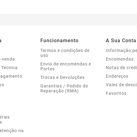
a
Funcionamento
A Sua Conta
Termos e condições de
Informação p
uso
s-venda
Encomendas
Envio de encomendas e
 Técnica
Notas de créd
Portes
Pagamento
Endereços
Trocas e Devoluções
os
Vales de desc
Garantias / Pedido de
Reparação (RMA)
Favoritos
éries
s
Retenção na