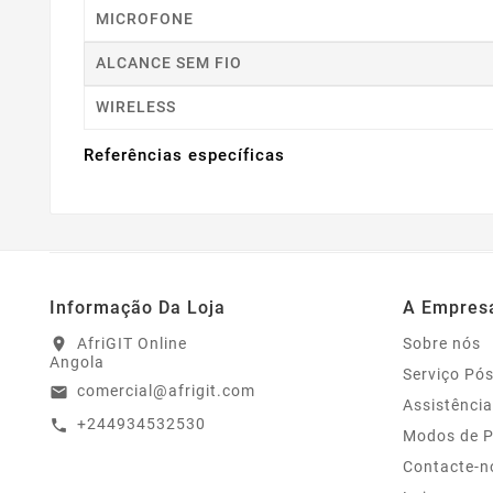
MICROFONE
ALCANCE SEM FIO
WIRELESS
Referências específicas
Informação Da Loja
A Empres
AfriGIT Online
Sobre nós
location_on
Angola
Serviço Pó
comercial@afrigit.com
email
Assistência
+244934532530
call
Modos de 
Contacte-n