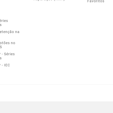
Favoritos
éries
s
Retenção na
Botões no
S
- Séries
s
 - IEC