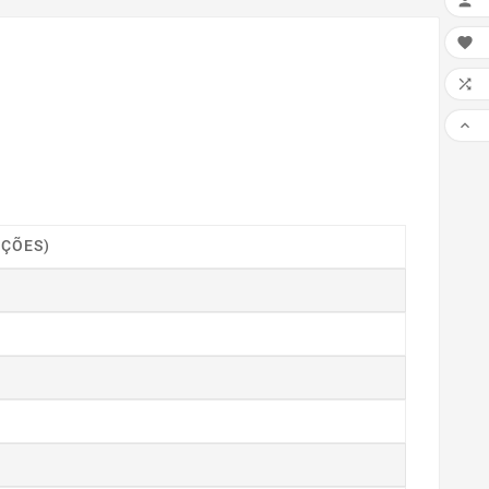




IÇÕES)