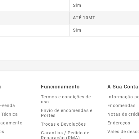
Sim
ATÉ 10MT
Sim
a
Funcionamento
A Sua Conta
Termos e condições de
Informação p
uso
s-venda
Encomendas
Envio de encomendas e
 Técnica
Notas de créd
Portes
Pagamento
Endereços
Trocas e Devoluções
os
Vales de desc
Garantias / Pedido de
Reparação (RMA)