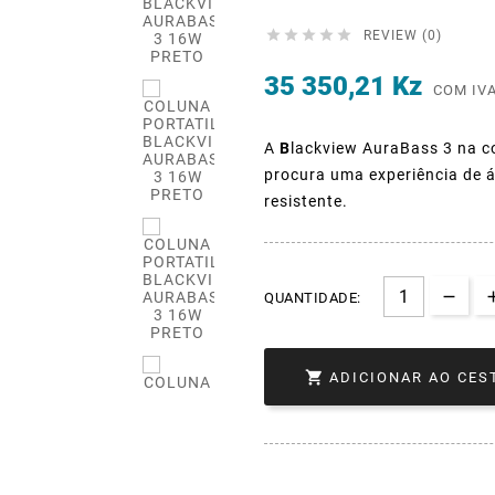





REVIEW (0)
35 350,21 Kz
COM IV
A
B
lackview AuraBass 3 na c
procura uma experiência de 
resistente.
QUANTIDADE:

ADICIONAR AO CES