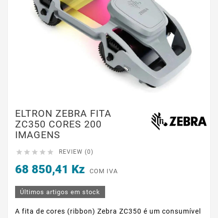
ELTRON ZEBRA FITA
ZC350 CORES 200
IMAGENS





REVIEW (0)
68 850,41 Kz
COM IVA
Últimos artigos em stock
A fita de cores (ribbon) Zebra ZC350 é um consumível