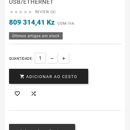
USB/ETHERNET





REVIEW (0)
809 314,41 Kz
COM IVA
Últimos artigos em stock
QUANTIDADE:

ADICIONAR AO CESTO

