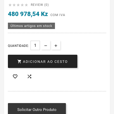





REVIEW (0)
480 978,54 Kz
COM IVA
Últimos artigos em stock
QUANTIDADE:

ADICIONAR AO CESTO


Solicitar Outro Produto