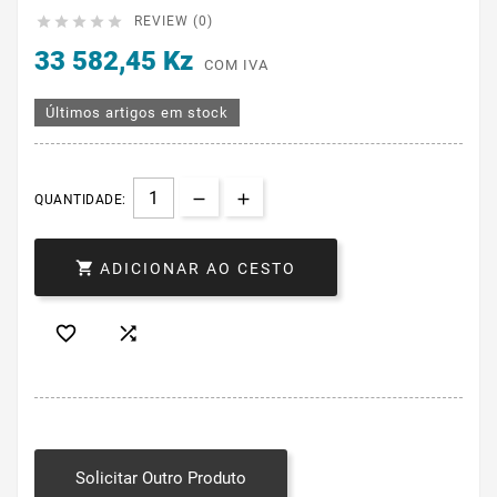





REVIEW (0)
33 582,45 Kz
COM IVA
Últimos artigos em stock
QUANTIDADE:

ADICIONAR AO CESTO


Solicitar Outro Produto