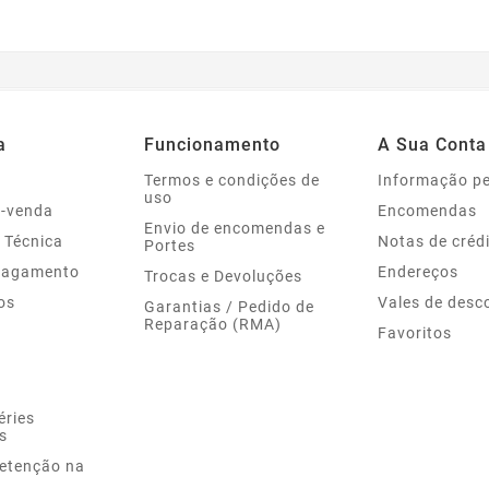
a
Funcionamento
A Sua Conta
Termos e condições de
Informação p
uso
s-venda
Encomendas
Envio de encomendas e
 Técnica
Notas de créd
Portes
Pagamento
Endereços
Trocas e Devoluções
os
Vales de desc
Garantias / Pedido de
Reparação (RMA)
Favoritos
éries
s
Retenção na