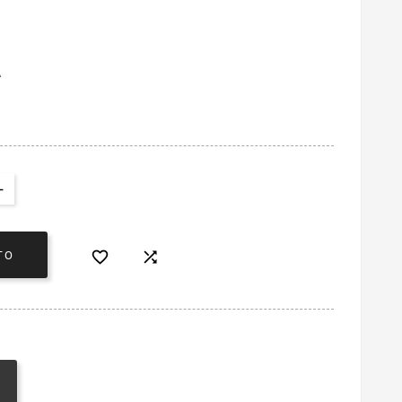
A


TO