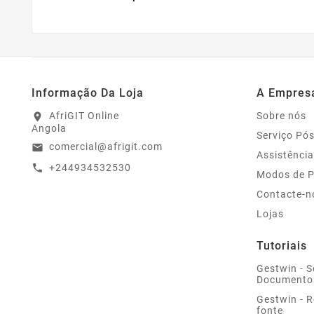
Informação Da Loja
A Empres
AfriGIT Online
Sobre nós
location_on
Angola
Serviço Pó
comercial@afrigit.com
email
Assistência
+244934532530
call
Modos de 
Contacte-n
Lojas
Tutoriais
Gestwin - S
Documento
Gestwin - 
fonte