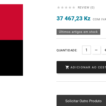





REVIEW (0)
37 467,23 Kz
COM IV
Últimos artigos em stock
QUANTIDADE:

ADICIONAR AO CES
Solicitar Outro Produto