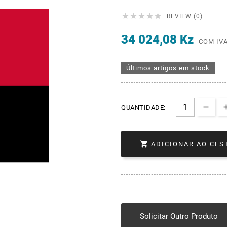





REVIEW (0)
34 024,08 Kz
COM IV
Últimos artigos em stock
QUANTIDADE:

ADICIONAR AO CES
Solicitar Outro Produto