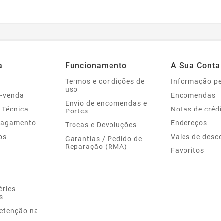
a
Funcionamento
A Sua Conta
Termos e condições de
Informação p
uso
s-venda
Encomendas
Envio de encomendas e
 Técnica
Notas de créd
Portes
Pagamento
Endereços
Trocas e Devoluções
os
Vales de desc
Garantias / Pedido de
Reparação (RMA)
Favoritos
éries
s
Retenção na