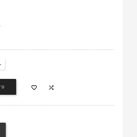
A


TO