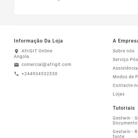
Informação Da Loja
A Empres
AfriGIT Online
Sobre nós
location_on
Angola
Serviço Pó
comercial@afrigit.com
email
Assistência
+244934532530
call
Modos de 
Contacte-n
Lojas
Tutoriais
Gestwin - S
Documento
Gestwin - 
fonte