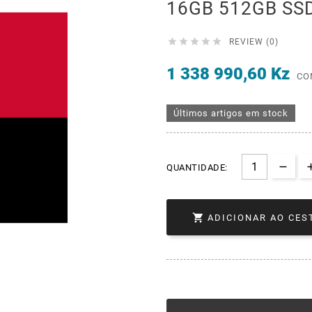
16GB 512GB SS





REVIEW (0)
1 338 990,60 Kz
CO
Últimos artigos em stock
QUANTIDADE:

ADICIONAR AO CES