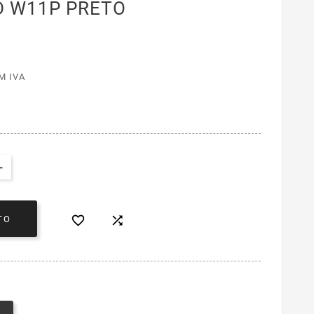
D W11P PRETO
M IVA


TO