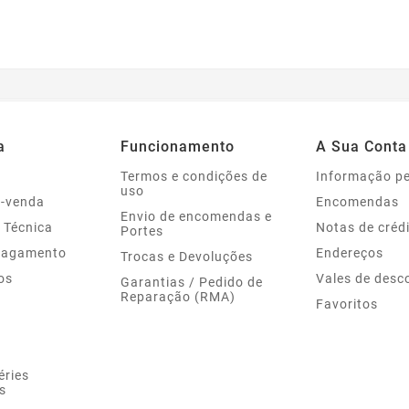
a
Funcionamento
A Sua Conta
Termos e condições de
Informação p
uso
s-venda
Encomendas
Envio de encomendas e
 Técnica
Notas de créd
Portes
Pagamento
Endereços
Trocas e Devoluções
os
Vales de desc
Garantias / Pedido de
Reparação (RMA)
Favoritos
éries
s