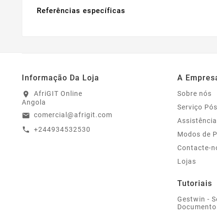
Referências específicas
Informação Da Loja
A Empres
AfriGIT Online
Sobre nós
location_on
Angola
Serviço Pó
comercial@afrigit.com
email
Assistência
+244934532530
call
Modos de 
Contacte-n
Lojas
Tutoriais
Gestwin - S
Documento