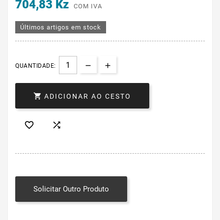
704,83 Kz
COM IVA
Últimos artigos em stock
QUANTIDADE:

ADICIONAR AO CESTO


Solicitar Outro Produto