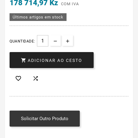
178 714,97 Kz
COM IVA
Últimos artigos em stock
QUANTIDADE:

ADICIONAR AO CESTO


Solicitar Outro Produto