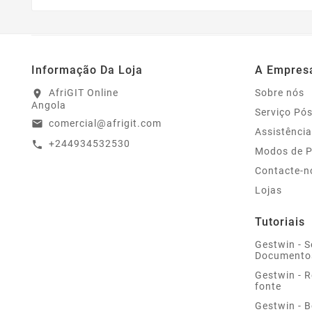
Informação Da Loja
A Empres
AfriGIT Online
Sobre nós
location_on
Angola
Serviço Pó
comercial@afrigit.com
email
Assistência
+244934532530
call
Modos de 
Contacte-n
Lojas
Tutoriais
Gestwin - S
Documento
Gestwin - 
fonte
Gestwin - 