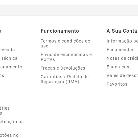
a
Funcionamento
A Sua Conta
Termos e condições de
Informação p
uso
s-venda
Encomendas
Envio de encomendas e
 Técnica
Notas de créd
Portes
Pagamento
Endereços
Trocas e Devoluções
os
Vales de desc
Garantias / Pedido de
Reparação (RMA)
Favoritos
éries
s
Retenção na
Botões no