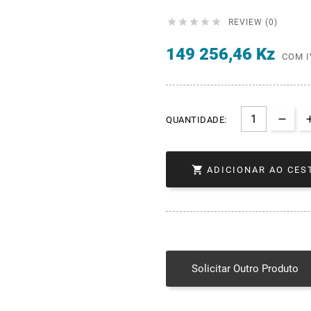





REVIEW (0)
149 256,46 Kz
COM I
QUANTIDADE:

ADICIONAR AO CES
Solicitar Outro Produto