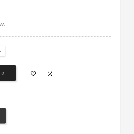
VA


TO