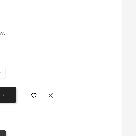
VA


TO