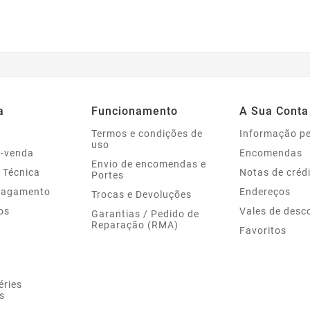
a
Funcionamento
A Sua Conta
Termos e condições de
Informação p
uso
s-venda
Encomendas
Envio de encomendas e
 Técnica
Notas de créd
Portes
Pagamento
Endereços
Trocas e Devoluções
os
Vales de desc
Garantias / Pedido de
Reparação (RMA)
Favoritos
éries
s