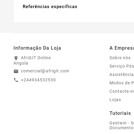
Referências específicas
Informação Da Loja
A Empres
AfriGIT Online
Sobre nós
location_on
Angola
Serviço Pó
comercial@afrigit.com
email
Assistência
+244934532530
call
Modos de 
Contacte-n
Lojas
Tutoriais
Gestwin - S
Documento