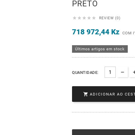
PRETO





REVIEW (0)
718 972,44 Kz
COM I
Últimos artigos em stock
QUANTIDADE:

ADICIONAR AO CES