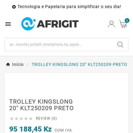
Tecnologia e Papelaria para simplificar o seu dia!

0

Início
TROLLEY KINGSLONG 20" KLT250209 PRETO
TROLLEY KINGSLONG
20" KLT250209 PRETO





REVIEW (0)
95 188,45 Kz
COM IVA