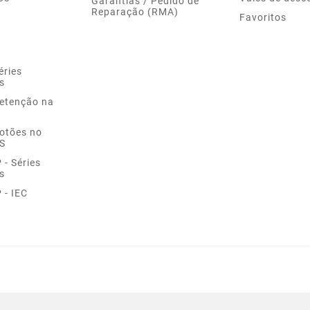
Garantias / Pedido de
Reparação (RMA)
Favoritos
éries
s
Retenção na
Botões no
S
- Séries
s
 - IEC