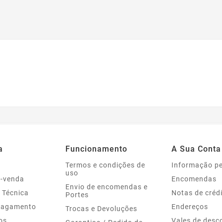
a
Funcionamento
A Sua Conta
Termos e condições de
Informação p
uso
s-venda
Encomendas
Envio de encomendas e
 Técnica
Notas de créd
Portes
Pagamento
Endereços
Trocas e Devoluções
os
Vales de desc