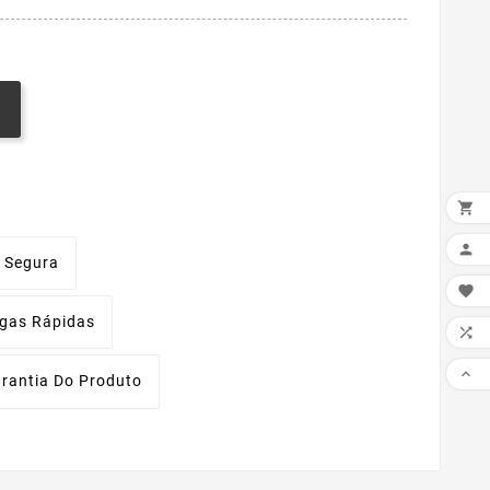


 Segura

egas Rápidas


rantia Do Produto