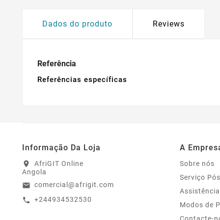
Dados do produto
Reviews
Referência
Referências específicas
Informação Da Loja
A Empres
AfriGIT Online
Sobre nós
location_on
Angola
Serviço Pó
comercial@afrigit.com
email
Assistência
+244934532530
call
Modos de 
Contacte-n