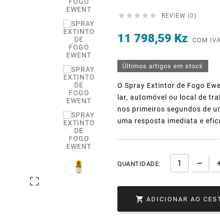





REVIEW (0)
11 798,59 Kz
COM IV
Últimos artigos em stock
O Spray Extintor de Fogo Ewe
lar, automóvel ou local de t
nos primeiros segundos de um
uma resposta imediata e efi
QUANTIDADE:


ADICIONAR AO CES