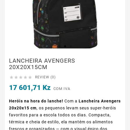
LANCHEIRA AVENGERS
20X20X15CM





REVIEW (0)
17 601,71 Kz
COM IVA
Heróis na hora do lanche!
Com a
Lancheira Avengers
20x20x15 cm
, os pequenos levam seus super-heróis
favoritos para a escola todos os dias. Compacta,
térmica e cheia de estilo, ela mantém os alimentos
frescos e organizados — com o visual épico dos