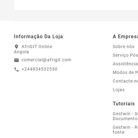
Informação Da Loja
A Empres
AfriGIT Online
Sobre nós
location_on
Angola
Serviço Pó
comercial@afrigit.com
email
Assistência
+244934532530
call
Modos de 
Contacte-n
Lojas
Tutoriais
Gestwin - S
Documento
Gestwin - 
fonte