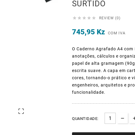
SURTIDO





REVIEW (0)
745,95 Kz
COM IVA
O Caderno Agrafado A4 com 5
anotações, cálculos e organ
papel de alta gramagem (90g/
escrita suave. A capa em cart
cores, tornando-o prático e v
engenheiros, arquitetos e pro
funcionalidade.

QUANTIDADE: