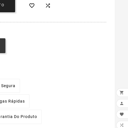


TO
 Segura

egas Rápidas


rantia Do Produto
