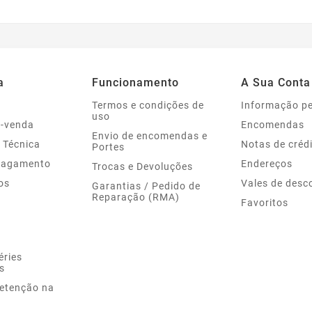
a
Funcionamento
A Sua Conta
Termos e condições de
Informação p
uso
s-venda
Encomendas
Envio de encomendas e
 Técnica
Notas de créd
Portes
Pagamento
Endereços
Trocas e Devoluções
os
Vales de desc
Garantias / Pedido de
Reparação (RMA)
Favoritos
éries
s
Retenção na