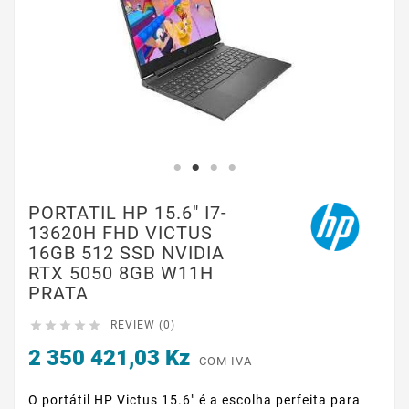
PORTATIL HP 15.6" I7-
13620H FHD VICTUS
16GB 512 SSD NVIDIA
RTX 5050 8GB W11H
PRATA





REVIEW (0)
2 350 421,03 Kz
COM IVA
O portátil HP Victus 15.6" é a escolha perfeita para