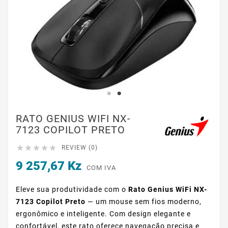
RATO GENIUS WIFI NX-
7123 COPILOT PRETO





REVIEW (0)
9 257,67 Kz
COM IVA
Eleve sua produtividade com o
Rato Genius WiFi NX-
7123 Copilot Preto
— um mouse sem fios moderno,
ergonômico e inteligente. Com design elegante e
confortável, este rato oferece navegação precisa e