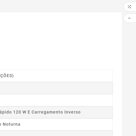


IÇÕES)
ápido 120 W E Carregamento Inverso
o Noturna