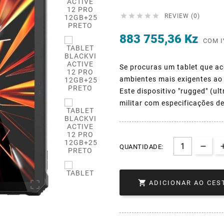





REVIEW (0)
883 755,36 Kz
COM I
Se procuras um tablet que ac
ambientes mais exigentes ao a
Este dispositivo "rugged" (ul
militar com especificações d
QUANTIDADE:


ADICIONAR AO CES