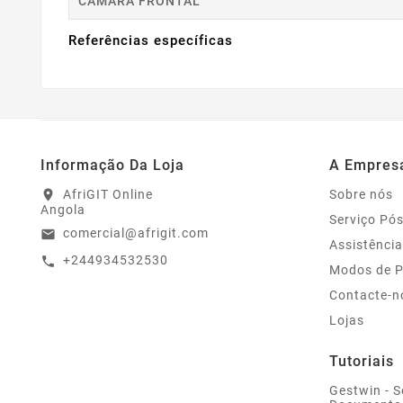
CAMARA FRONTAL
Referências específicas
Informação Da Loja
A Empres
AfriGIT Online
Sobre nós
location_on
Angola
Serviço Pó
comercial@afrigit.com
email
Assistência
+244934532530
call
Modos de 
Contacte-n
Lojas
Tutoriais
Gestwin - S