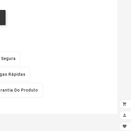
 Segura
egas Rápidas
rantia Do Produto


