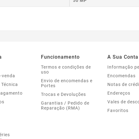
50 MP
a
Funcionamento
A Sua Conta
Termos e condições de
Informação p
uso
s-venda
Encomendas
Envio de encomendas e
 Técnica
Notas de créd
Portes
Pagamento
Endereços
Trocas e Devoluções
os
Vales de desc
Garantias / Pedido de
Reparação (RMA)
Favoritos
éries