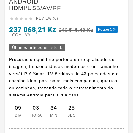
ANDROID
HDMI/USB/AV/RF





REVIEW (0)
237 068,21 Kz
Poupe 5%
249 545,48 Kz
COM IVA
Últimos artigos em stock
Procuras o equilíbrio perfeito entre qualidade de
imagem, funcionalidades modernas e um tamanho
versátil? A Smart TV Berklays de 43 polegadas é a
escolha ideal para salas mais compactas, quartos
ou cozinhas, trazendo todo o entretenimento do
sistema Android para a tua casa.
09
03
34
25
DIA
HORA
MIN
SEG