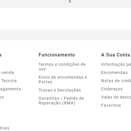
5
a
Funcionamento
A Sua Conta
Termos e condições de
Informação p
uso
s-venda
Encomendas
Envio de encomendas e
 Técnica
Notas de créd
Portes
Pagamento
Endereços
Trocas e Devoluções
os
Vales de desc
Garantias / Pedido de
Reparação (RMA)
Favoritos
éries