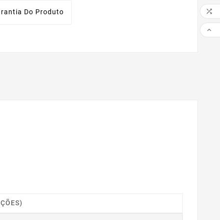

rantia Do Produto

IÇÕES)