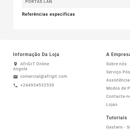
PORTAS LAN
Referências específicas
Informação Da Loja
A Empres
AfriGIT Online
Sobre nós
location_on
Angola
Serviço Pó
comercial@afrigit.com
email
Assistência
+244934532530
call
Modos de 
Contacte-n
Lojas
Tutoriais
Gestwin - S