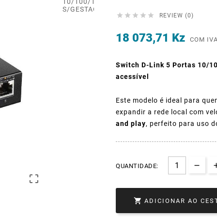





REVIEW (0)
18 073,71 Kz
COM IV
Switch D-Link 5 Portas 10/1
acessível
Este modelo é ideal para que
expandir a rede local com ve
and play
, perfeito para uso 
QUANTIDADE:


ADICIONAR AO CES