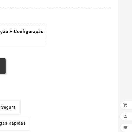
ação + Configuração

 Segura

egas Rápidas
