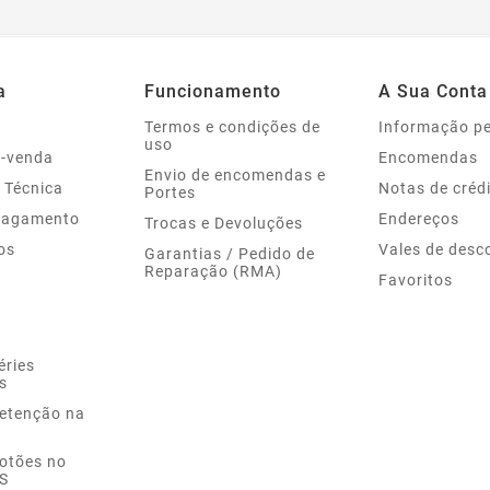
a
Funcionamento
A Sua Conta
Termos e condições de
Informação p
uso
s-venda
Encomendas
Envio de encomendas e
 Técnica
Notas de créd
Portes
Pagamento
Endereços
Trocas e Devoluções
os
Vales de desc
Garantias / Pedido de
Reparação (RMA)
Favoritos
éries
s
Retenção na
Botões no
S