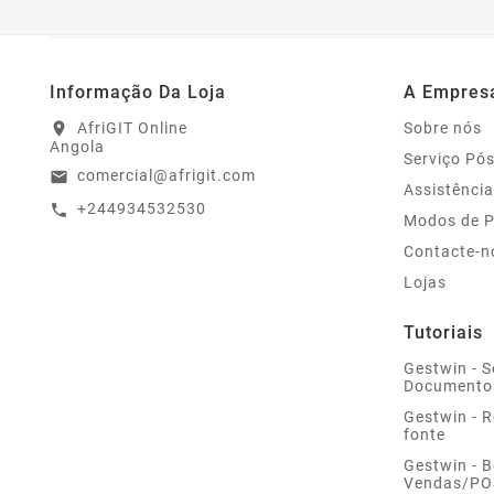
Informação Da Loja
A Empres
AfriGIT Online
Sobre nós
location_on
Angola
Serviço Pó
comercial@afrigit.com
email
Assistência
+244934532530
call
Modos de 
Contacte-n
Lojas
Tutoriais
Gestwin - S
Documento
Gestwin - 
fonte
Gestwin - 
Vendas/PO