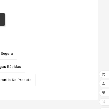
 Segura
egas Rápidas

rantia Do Produto


