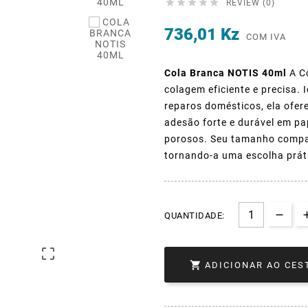





REVIEW (0)
736,01 Kz
COM IVA
Cola Branca NOTIS 40ml
A Co
colagem eficiente e precisa. 
reparos domésticos, ela ofe
adesão forte e durável em pap
porosos. Seu tamanho compac
tornando-a uma escolha prát
QUANTIDADE:


ADICIONAR AO CES