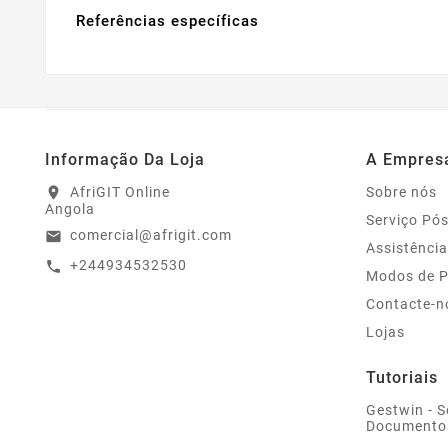
Referências específicas
Informação Da Loja
A Empres
AfriGIT Online
Sobre nós
location_on
Angola
Serviço Pó
comercial@afrigit.com
email
Assistência
+244934532530
call
Modos de 
Contacte-n
Lojas
Tutoriais
Gestwin - S
Documento