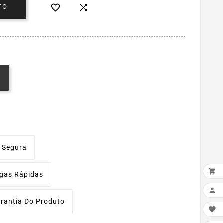


TO
 Segura

egas Rápidas

rantia Do Produto
