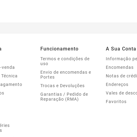
a
Funcionamento
A Sua Conta
Termos e condições de
Informação p
uso
s-venda
Encomendas
Envio de encomendas e
 Técnica
Notas de créd
Portes
Pagamento
Endereços
Trocas e Devoluções
os
Vales de desc
Garantias / Pedido de
Reparação (RMA)
Favoritos
éries
s