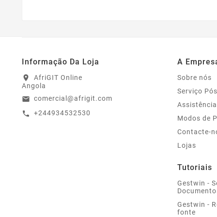
Informação Da Loja
A Empres
AfriGIT Online
Sobre nós
location_on
Angola
Serviço Pó
comercial@afrigit.com
email
Assistência
+244934532530
call
Modos de 
Contacte-n
Lojas
Tutoriais
Gestwin - S
Documento
Gestwin - 
fonte