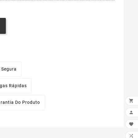
 Segura
egas Rápidas

rantia Do Produto


