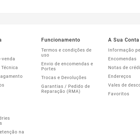
a
Funcionamento
A Sua Conta
Termos e condições de
Informação p
uso
s-venda
Encomendas
Envio de encomendas e
 Técnica
Notas de créd
Portes
Pagamento
Endereços
Trocas e Devoluções
os
Vales de desc
Garantias / Pedido de
Reparação (RMA)
Favoritos
éries
s
Retenção na