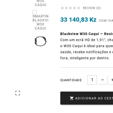





REVIEW (0)
33 140,83 Kz
COM IV
Blackview W30 Caqui — Resist
Com um ecrã HD de 1,91", ch
o W30 Caqui é ideal para quem
saúde, recebe notificações e
fora, inteligente por dentro.
QUANTIDADE:


ADICIONAR AO CES