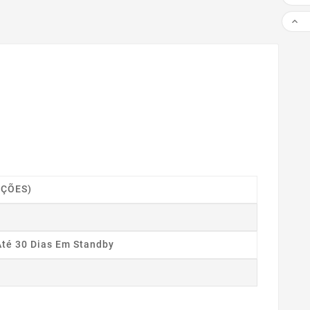

IÇÕES)
Até 30 Dias Em Standby