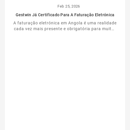
Feb
25,
2026
Gestwin Já Certificado Para A Faturação Eletrónica
A faturação eletrónica em Angola é uma realidade
cada vez mais presente e obrigatória para muitas
empresas. Nesse contexto, o Gestwin dá mais um
...