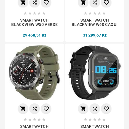
















SMARTWATCH
SMARTWATCH
BLACKVIEW W50 VERDE
BLACKVIEW W60 CAQUI
29 458,51 Kz
31 299,67 Kz
















SMARTWATCH
SMARTWATCH