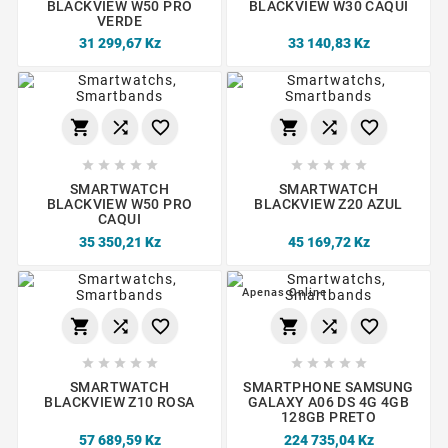
BLACKVIEW W50 PRO
BLACKVIEW W30 CAQUI
VERDE
31 299,67 Kz
33 140,83 Kz
















SMARTWATCH
SMARTWATCH
BLACKVIEW W50 PRO
BLACKVIEW Z20 AZUL
CAQUI
35 350,21 Kz
45 169,72 Kz
Apenas Online
















SMARTWATCH
SMARTPHONE SAMSUNG
BLACKVIEW Z10 ROSA
GALAXY A06 DS 4G 4GB
128GB PRETO
57 689,59 Kz
224 735,04 Kz