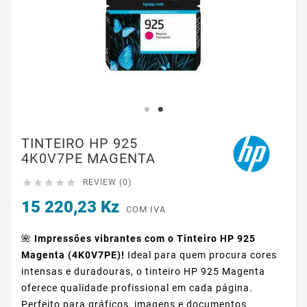
TINTEIRO HP 925
4K0V7PE MAGENTA





REVIEW (0)
15 220,23 Kz
COM IVA
🌺
Impressões vibrantes com o Tinteiro HP 925
Magenta (4K0V7PE)!
Ideal para quem procura cores
intensas e duradouras, o tinteiro HP 925 Magenta
oferece qualidade profissional em cada página.
Perfeito para gráficos, imagens e documentos