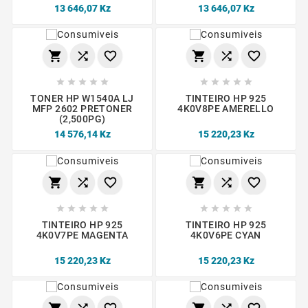
13 646,07 Kz
13 646,07 Kz
















TONER HP W1540A LJ
TINTEIRO HP 925
MFP 2602 PRETONER
4K0V8PE AMERELLO
(2,500PG)
14 576,14 Kz
15 220,23 Kz
















TINTEIRO HP 925
TINTEIRO HP 925
4K0V7PE MAGENTA
4K0V6PE CYAN
15 220,23 Kz
15 220,23 Kz