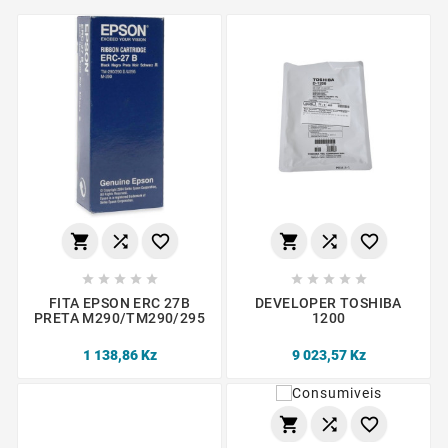
















FITA EPSON ERC 27B
DEVELOPER TOSHIBA
PRETA M290/TM290/295
1200
1 138,86 Kz
9 023,57 Kz


