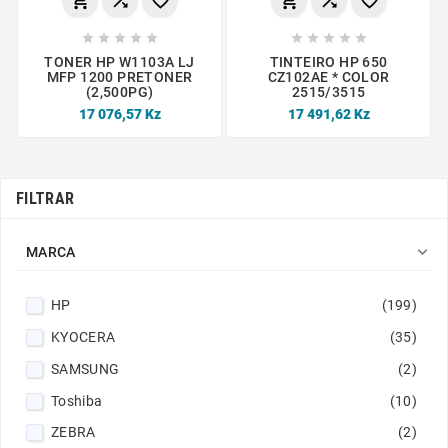
















TONER HP W1103A LJ
TINTEIRO HP 650
MFP 1200 PRETONER
CZ102AE * COLOR
(2,500PG)
2515/3515
17 076,57 Kz
17 491,62 Kz
FILTRAR

MARCA
HP
(199)
KYOCERA
(35)
SAMSUNG
(2)
Toshiba
(10)
ZEBRA
(2)