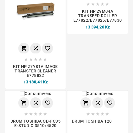





KIT HP Z9M04A
TRANSFER ROLLER
E77822/E77825/E77830
13 394,26 Kz








KIT HP Z7Y81A IMAGE
TRANSFER CLEANER
E778822
13 180,41 Kz
















DRUM TOSHIBA OD-FC35
DRUM TOSHIBA 120
E-STUDIO 3510/4520