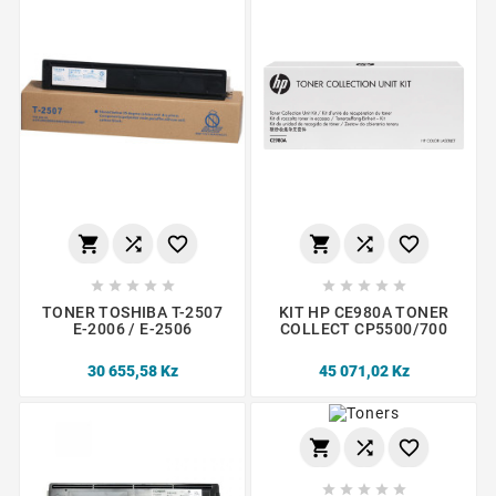
















TONER TOSHIBA T-2507
KIT HP CE980A TONER
E-2006 / E-2506
COLLECT CP5500/700
30 655,58 Kz
45 071,02 Kz







