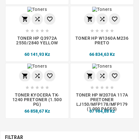
















TONER HP Q3972A
TONER HP W1360A M236
2550/2840 YELLOW
PRETO
60 141,93 Kz
66 834,63 Kz
















TONER KYOCERA TK-
TONER HP W2070A 117A
1240 PRETONER (1.500
PRETONER
PG)
LJ150/MFP178/MFP179
(1,000 PAGES)
66 858,67 Kz
67 984,88 Kz
FILTRAR