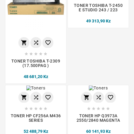
TONER TOSHIBA T-2450
E STUDIO 243 / 223
49 313,90 Kz








TONER TOSHIBA T-2309
(17.500PAG )
48 681,20 Kz
















TONER HP CF256A M436
TONER HP Q3973A
SERIES
2550/2840 MAGENTA
52 488,79 Kz
60 141,93 Kz