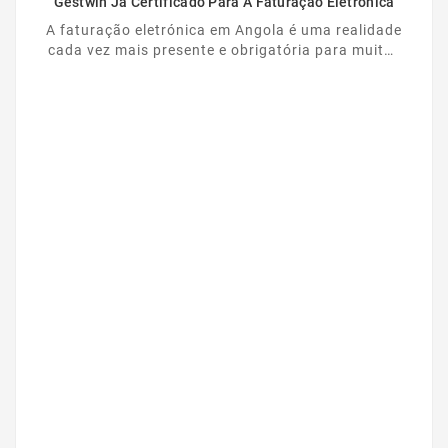
Gestwin Já Certificado Para A Faturação Eletrónica
A faturação eletrónica em Angola é uma realidade
cada vez mais presente e obrigatória para muitas
empresas. Nesse contexto, o Gestwin dá mais um
...