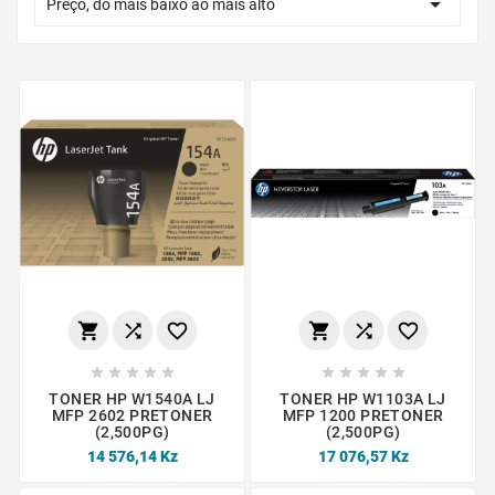

Preço, do mais baixo ao mais alto
















TONER HP W1540A LJ
TONER HP W1103A LJ
MFP 2602 PRETONER
MFP 1200 PRETONER
(2,500PG)
(2,500PG)
14 576,14 Kz
17 076,57 Kz