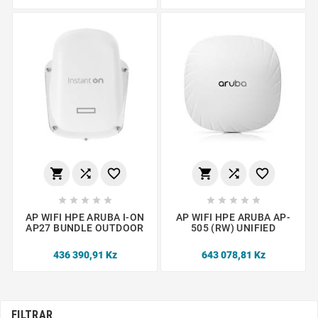
















AP WIFI HPE ARUBA I-ON
AP WIFI HPE ARUBA AP-
AP27 BUNDLE OUTDOOR
505 (RW) UNIFIED
436 390,91 Kz
643 078,81 Kz
FILTRAR