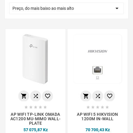

Preço, do mais baixo ao mais alto
















AP WIFI TP-LINK OMADA
AP WIFI 5 HIKVISION
AC1200 MU-MIMO WALL-
1200M IN-WALL
PLATE
57 075,87 Kz
70 700,43 Kz