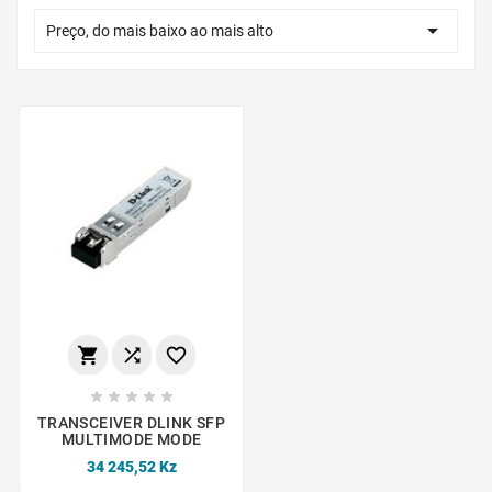

Preço, do mais baixo ao mais alto








TRANSCEIVER DLINK SFP
MULTIMODE MODE
34 245,52 Kz