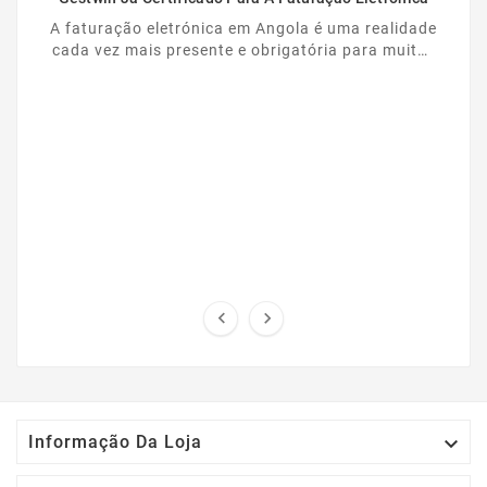
A faturação eletrónica em Angola é uma realidade
cada vez mais presente e obrigatória para muitas
empresas. Nesse contexto, o Gestwin dá mais um
...



Informação Da Loja