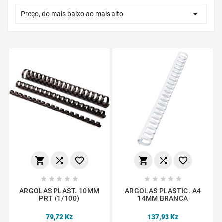

Preço, do mais baixo ao mais alto
















ARGOLAS PLAST. 10MM
ARGOLAS PLASTIC. A4
PRT (1/100)
14MM BRANCA
79,72 Kz
137,93 Kz