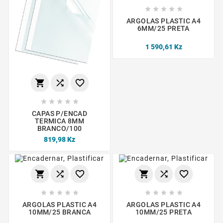





ARGOLAS PLASTIC A4
6MM/25 PRETA
1 590,61 Kz








CAPAS P/ENCAD
TERMICA 8MM
BRANCO/100
819,98 Kz
















ARGOLAS PLASTIC A4
ARGOLAS PLASTIC A4
10MM/25 BRANCA
10MM/25 PRETA