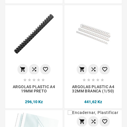
















ARGOLAS PLASTIC A4
ARGOLAS PLASTIC A4
19MM PRETO
32MM BRANCA (1/50)
296,10 Kz
441,62 Kz


