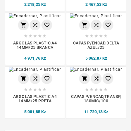
2 218,25 Kz
2 467,53 Kz
















ARGOLAS PLASTIC A4
CAPAS P/ENCAD.DELTA
14MM/25 BRANCA
AZUL/25
4 971,76 Kz
5 062,87 Kz
















ARGOLAS PLASTIC A4
CAPAS P/ENCAD,TRANSP,
14MM/25 PRETA
180MIC/100
5 081,85 Kz
11 720,13 Kz