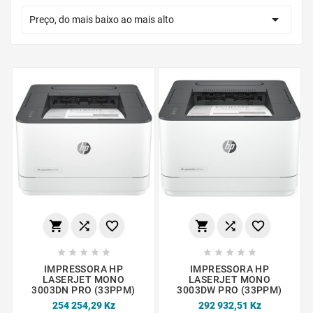

Preço, do mais baixo ao mais alto
















IMPRESSORA HP
IMPRESSORA HP
LASERJET MONO
LASERJET MONO
3003DN PRO (33PPM)
3003DW PRO (33PPM)
254 254,29 Kz
292 932,51 Kz