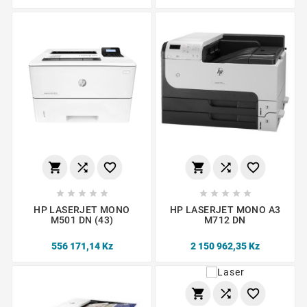
















HP LASERJET MONO
HP LASERJET MONO A3
M501 DN (43)
M712 DN
556 171,14 Kz
2 150 962,35 Kz


