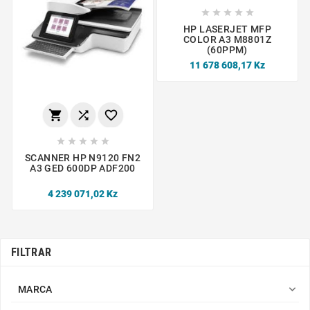





HP LASERJET MFP
COLOR A3 M8801Z
(60PPM)
11 678 608,17 Kz








SCANNER HP N9120 FN2
A3 GED 600DP ADF200
4 239 071,02 Kz
FILTRAR

MARCA