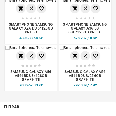
















SMARTPHONE SAMSUNG
SMARTPHONE SAMSUNG
GALAXY A26 DS 6/128GB
GALAXY A36 5G
PRETO
8GB/128GB PRETO
430 033,54 Kz
578 237,18 Kz
















SAMSUNG GALAXY A56
SAMSUNG GALAXY A56
A566BDS 8/128GB
A566BDS 8/256GB
GRAPHITE
GRAPHITE
703 967,33 Kz
792 039,17 Kz
FILTRAR