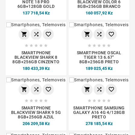
NOTE 18 PRO
BLACKVIEW COLOR 6
6GB+128GB GOLD
8GB+256GB BRANCO
137 718,54 Kz
160 057,92 Kz
















SMARTPHONE
SMARTPHONE OSCAL
BLACKVIEW SHARK 8
TIGER 13 6.67"
8GB+256GB CINZENTO
8GB+256GB PRETO
180 433,39 Kz
189 025,45 Kz
















SMARTPHONE
SMARTPHONE SAMSUNG
BLACKVIEW SHARK 9 5G
GALAXY A16 4G 4/128GB
8GB+256GB AZUL
PRETO
206 209,58 Kz
278 185,54 Kz