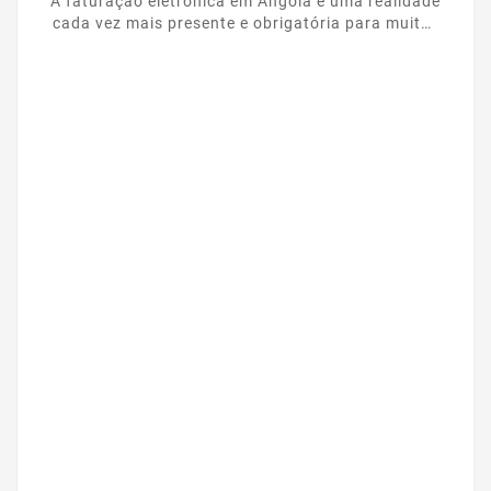
A faturação eletrónica em Angola é uma realidade
cada vez mais presente e obrigatória para muitas
empresas. Nesse contexto, o Gestwin dá mais um
...